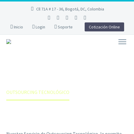
Cll 71A # 17 - 36, Bogotá, DC, Colombia
Inicio
Login
Soporte
Cotización Online
OUTSOURCING
TECNOLÓGICO
Home
Servicios TIC
Servicios de Redes
OUTSOURCING TECNOLÓGICO
Nuestro Servicio de Outsourcing Tecnológico, le permite